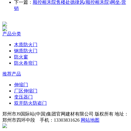
下一篇：
顺控榕禾院售楼处德律风(顺控榕禾院)网坐-营
销
产品分类
木质防火门
钢质防火门
防火窗
防火卷帘门
推荐产品
伸缩门
厂区伸缩门
变压器门
双开防火防盗门
郑州市J9国际站(中国)集团官网建材有限公司 版权所有 地址：
郑州市四环中段 手机：13303831626
网站地图