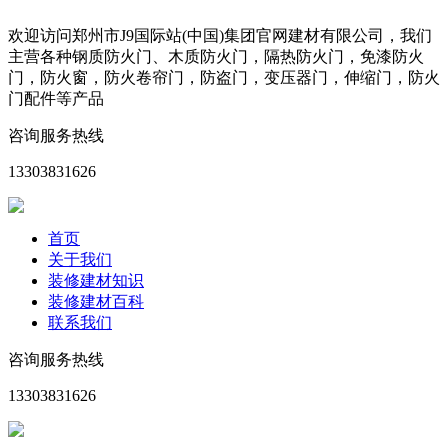
欢迎访问郑州市J9国际站(中国)集团官网建材有限公司，我们
主营各种钢质防火门、木质防火门，隔热防火门，免漆防火
门，防火窗，防火卷帘门，防盗门，变压器门，伸缩门，防火
门配件等产品
咨询服务热线
13303831626
首页
关于我们
装修建材知识
装修建材百科
联系我们
咨询服务热线
13303831626