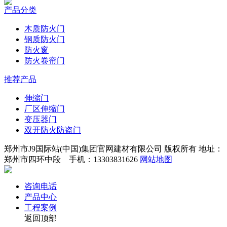
产品分类
木质防火门
钢质防火门
防火窗
防火卷帘门
推荐产品
伸缩门
厂区伸缩门
变压器门
双开防火防盗门
郑州市J9国际站(中国)集团官网建材有限公司 版权所有 地址：
郑州市四环中段 手机：13303831626
网站地图
咨询电话
产品中心
工程案例
返回顶部