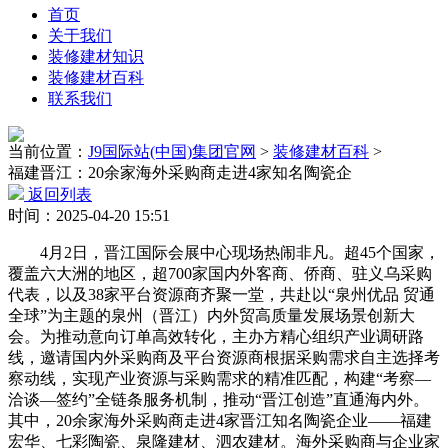
首页
关于我们
装修建材知识
装修建材百科
联系我们
当前位置：
J9国际站(中国)集团官网
>
装修建材百科
>
福建晋江：20余家海外采购商走进4家知名陶瓷企
返回列表
时间：2025-04-20 15:51
4月2日，晋江国际会展中心现场热闹非凡。超45个国家，
覆盖六大洲的地区，超700家国内外客商、侨商、驻义乌采购
代表，以及38家平台资源商齐聚一堂，共赴以“泉州优品 贸通
全球”为主题的泉州（晋江）内外贸高质量发展场景创新大
会。为推动意向订单高效转化，主办方精心组织产业调研路
线，邀请国内外采购商及平台资源商根据采购需求自主选择考
察动线，实现产业资源与采购需求的精准匹配，构建“考察—
洽谈—签约”全链条服务机制，推动“晋江创造”直通海内外。
其中，20余家海外采购商走进4家晋江知名陶瓷企业——福建
宏华、七彩陶瓷、泉隆建材、泗农建材。海外采购商与企业家