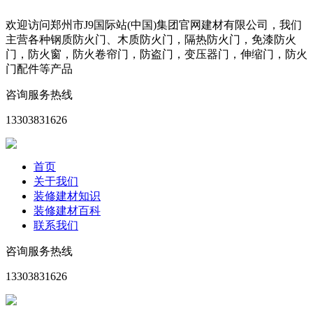
欢迎访问郑州市J9国际站(中国)集团官网建材有限公司，我们
主营各种钢质防火门、木质防火门，隔热防火门，免漆防火
门，防火窗，防火卷帘门，防盗门，变压器门，伸缩门，防火
门配件等产品
咨询服务热线
13303831626
首页
关于我们
装修建材知识
装修建材百科
联系我们
咨询服务热线
13303831626