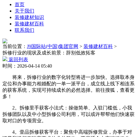
首页
关于我们
装修建材知识
装修建材百科
联系我们
当前位置：
J9国际站(中国)集团官网
>
装修建材百科
>
拆修行业的现状及成长前景：辞别低效拓客
返回列表
时间：2026-04-14 05:40
将来，拆修行业的数字化转型将进一步加快。选择取本身
定位和办事能力相婚配的一单一派平台，成立线上线下相连系
的获客系统，实现可持续成长的必然选择。前往搜狐，查看更
多！
2。拆修里手获客小法式：操做简单、入驻门槛低，小我
拆修团队以及中小型拆修公司利用，可以或许帮帮他们快速获
取对口的专项营业。
4。壹品拆修获客平台：聚焦中高端拆修营业，办事于对