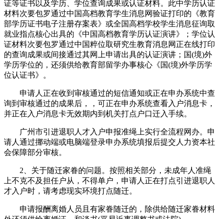
证等证书以及学历、学位查询成果或认证材料。此中学历认证
材料次要包罗通过中国高档教育学生消息网验证打印的《教育
部学历证书电子注册存案表》或全国高档学校学生消息征询取
就业指点核心出具的《中国高档教育学历认证演讲》；学位认
证材料次要包罗通过中国粹位取研究生教育消息网正在线打印
的查询成果或间接通过其网上申请出具的认证演讲；国(境)外
学历学位的，还须供给教育部留学办事核心《国(境)外学历学
位认证书》。
申请人正在收到审核通过的短信通知或正在申办系统中查
询到审核通过的成果后，，可正在申办系统查看入户消息卡，
并正在入户消息卡无效期内到机关打点户口迁入手续。
广州市引进退职人才入户申报准绳上实行全流程网办。申
请人通过挪动端或电脑端登录申办系统填报后提交人力资本社
会保障部分审核。
2、关于随迁家眷的问题。按照相关部分，未成年人准绳
上不克不及担任户从，不得单户，申请人正在打点引进退职人
才入户时，请考虑现实环境打点随迁。
申请报酬离婚人员且有家眷随迁的，除供给随迁家眷材料