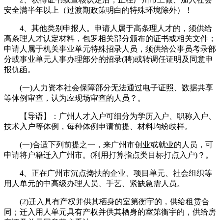
安全满半年以上（过渡期政策明白的特殊环境除外）！
4、其他类别申报人。申请人属于高条理人才的，须供给
高条理人才认定材料，包罗相关部分颁布的证书或相关文件；
申请人属于机关事业单元特殊招录人员，须供给公事员考录部
分或事业单元人事办理部分的招录(聘)或转调任证明及同意申
报仇函。
(一)人力资本社会保障部分无法通过电子证照、数据共享
等体例审查，认为应现场审查的人员？。
【导语】：广州人才入户可细分为学历入户、职称入户、
技术入户等体例，每种体例申请前提、材料均纷歧样。
(一)合适下列前提之一，来广州市创业或就业的人员，可
申请将户籍迁入广州市。(利用打算指点类目标打点入户)？。
4、正在广州市沉点搀扶的企业、项目单元、社会组织等
用人单元的中高级办理人员、手艺、紧缺急需人员。
(2)迁入具有产权并供其栖身的室第衡宇的，供给租赁合
同；迁入用人单元具有产权并供其栖身的室第衡宇的，供给房