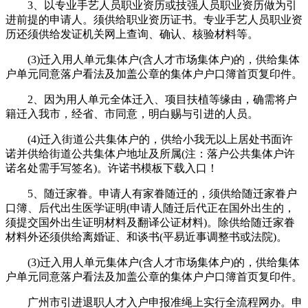
3、以专业手艺人员职业资历或技强人员职业资历做为引
进前提的申请人。须供给职业资历证书。专业手艺人员职业资
历还须供给发证机关网上查询、确认、核验材料等。
(3)迁入用人单元集体户(含人才市场集体户)的，供给集体
户单元同意落户看法及加盖公章的集体户户口簿首页复印件。
2、因为用人单元全体迁入、项目扶植等缘由，确需将户
籍迁入我市，经省、市同意，明白赐与引进的人员。
(4)迁入街道公共集体户的，供给小我无以上居处书面许
诺并供给街道公共集体户地址及所属(注：落户公共集体户许
诺名处需手写签名)。许诺书模板下载入口！
5、随迁家眷。申请人有家眷随迁的，须供给随迁家眷户
口簿、后代出生医学证明(申请人随迁后代正在国外出生的，
须提交国外出生证明材料及翻译公证材料)。除供给随迁家眷
材料外还须供给离婚证、和谈书(平易近事调整书或法院)。
(3)迁入用人单元集体户(含人才市场集体户)的，供给集体
户单元同意落户看法及加盖公章的集体户户口簿首页复印件。
广州市引进退职人才入户申报准绳上实行全流程网办。申