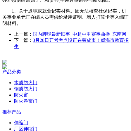
外还须供给离婚证、和谈书(平易近事调整书或法院)。
1、关于退职或就业记实材料。因无法核查社保记实，机
关事业单元正在编人员需供给录用证明、增人打算卡等入编证
明材料。
上一篇：
国内脚球最新旧事_中超中甲赛事曲播_东南网
下一篇：
3月28日开考考点设正在荣成市！威海市教育招
生
产品分类
木质防火门
钢质防火门
防火窗
防火卷帘门
推荐产品
伸缩门
厂区伸缩门