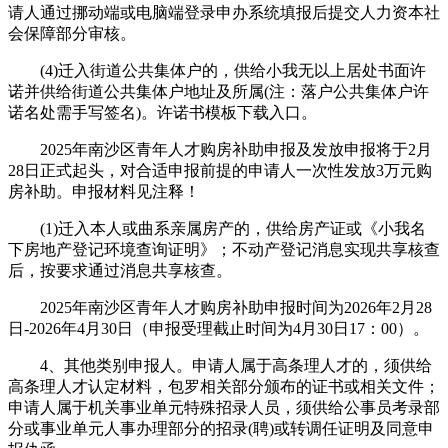
请人通过挪动端或电脑端登录申办系统填报后提交人力资本社
会保障部分审核。
(4)迁入街道公共集体户的，供给小我无以上居处书面许
诺并供给街道公共集体户地址及所属(注：落户公共集体户许
诺名处需手写签名)。许诺书模板下载入口。
2025年南沙区青年人才购房补助申报及发放申报将于2月
28日正式起头，对合适申报前提的申请人一次性发放3万元购
房补助。申报材料见注释！
(1)迁入本人或曲系亲属房产的，供给房产证或《小我名
下房地产登记环境查询证明》；不动产登记消息实现共享核查
后，按要求通过消息共享核查。
2025年南沙区青年人才购房补助申报时间为2026年2月28
日-2026年4月30日（申报受理截止时间为4月30日17：00）。
4、其他类别申报人。申请人属于高条理人才的，须供给
高条理人才认定材料，包罗相关部分颁布的证书或相关文件；
申请人属于机关事业单元特殊招录人员，须供给公事员考录部
分或事业单元人事办理部分的招录(聘)或转调任证明及同意申