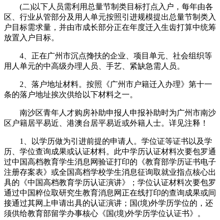
(二)以下人员需利用总量节制类目标打点入户，每年由各
区、行业从管部分及用人单元按照引进规模提出总量节制类入
户目标需求量，并由市成长部分正在年度迁入生齿打算中统筹
放置入户目标。
4、正在广州市沉点搀扶的企业、项目单元、社会组织等
用人单元的中高级办理人员、手艺、紧缺急需人员。
2、落户地址材料。按照《广州市户籍迁入办理》第十一
条的落户地址挨次供给以下材料之一。
南沙区青年人才购房补助申报人申报补助时为广州市南沙
区户籍居平易近、港澳台居平易近或外籍人士。详见注释！
1、以学历做为引进前提的申请人。学位证等证书以及学
历、学位查询成果或认证材料。此中学历认证材料次要包罗通
过中国高档教育学生消息网验证打印的《教育部学历证书电子
注册存案表》或全国高档学校学生消息征询取就业指点核心出
具的《中国高档教育学历认证演讲》；学位认证材料次要包罗
通过中国粹位取研究生教育消息网正在线打印的查询成果或间
接通过其网上申请出具的认证演讲；国(境)外学历学位的，还
须供给教育部留学办事核心《国(境)外学历学位认证书》。